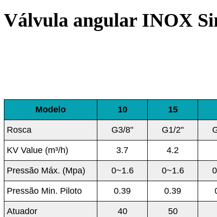
Válvula angular INOX S
Modelo
10
15
Rosca
G3/8"
G1/2"
G
KV Value (m³/h)
3.7
4.2
Pressão Máx. (Mpa)
0~1.6
0~1.6
0
Pressão Min. Piloto
0.39
0.39
Atuador
40
50