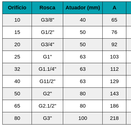
Orifício
Rosca
Atuador (mm)
A
10
G3/8"
40
65
15
G1/2"
50
76
20
G3/4"
50
92
25
G1"
63
103
32
G1.1/4"
63
112
40
G11/2"
63
129
50
G2"
80
143
65
G2.1/2"
80
186
80
G3"
100
218