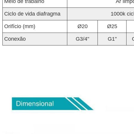
Meio de trabalho
Ar limp
Ciclo de vida diafragma
1000k cic
Orifício (mm)
Ø20
Ø25
Conexão
G3/4"
G1"