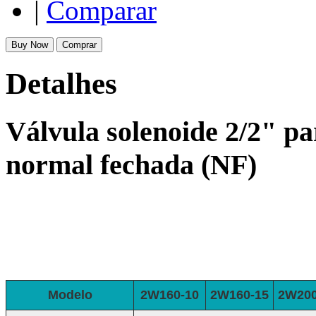
|
Comparar
Buy Now
Comprar
Detalhes
Válvula solenoide 2/2" par
normal fechada (NF)
Modelo
2W160-10
2W160-15
2W200