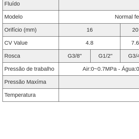
Fluído
Modelo
Normal f
Orifício (mm)
16
20
CV Value
4.8
7.6
Rosca
G3/8"
G1/2"
G3/
Pressão de trabalho
Air:0~0.7MPa - Água:
Pressão Maxíma
Temperatura