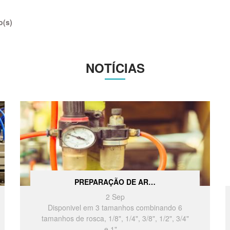
o(s)
NOTÍCIAS
PREPARAÇÃO DE AR…
2
Sep
Disponivel em 3 tamanhos combinando 6
tamanhos de rosca, 1/8", 1/4", 3/8", 1/2", 3/4"
e 1".…