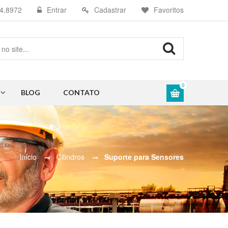
4.8972
Entrar
Cadastrar
Favoritos
0
BLOG
CONTATO
Início
Cilindros
Suporte para Sensores