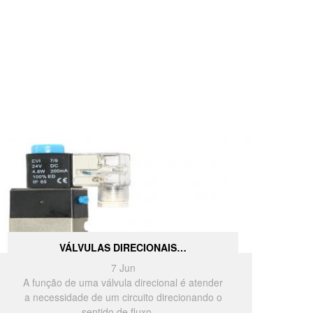
VÁLVULAS DIRECIONAIS…
7
Jun
A função de uma válvula direcional é atender
a necessidade de um circuito direcionando o
sentido de fluxo.…