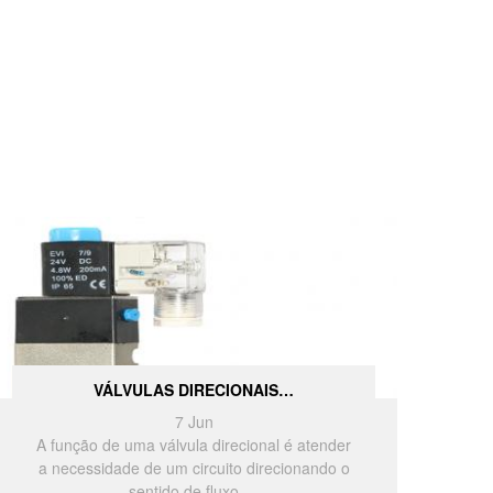
VÁLVULAS DIRECIONAIS…
7
Jun
A função de uma válvula direcional é atender
a necessidade de um circuito direcionando o
sentido de fluxo.…