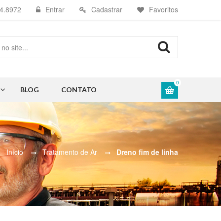
4.8972
Entrar
Cadastrar
Favoritos
0
BLOG
CONTATO
Início
Tratamento de Ar
Dreno fim de linha