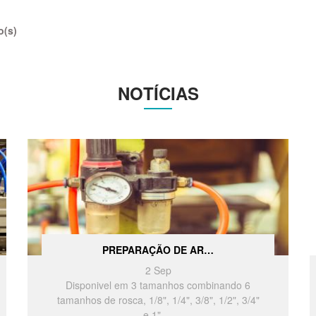
o(s)
NOTÍCIAS
PREPARAÇÃO DE AR…
2
Sep
Disponivel em 3 tamanhos combinando 6
tamanhos de rosca, 1/8", 1/4", 3/8", 1/2", 3/4"
e 1".…