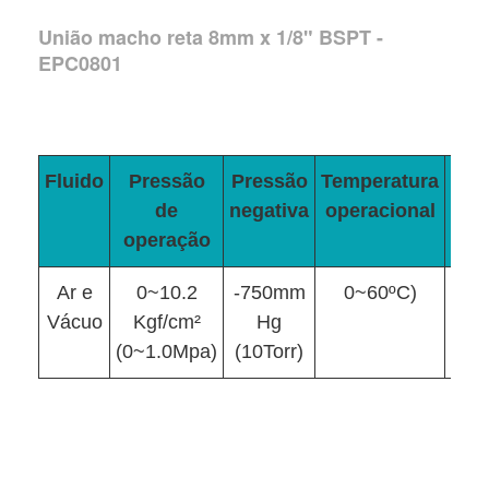
União macho reta 8mm x 1/8" BSPT -
EPC0801
Fluido
Pressão
Pressão
Temperatura
Ma
de
negativa
operacional
operação
Ar e
0~10.2
-750mm
0~60ºC)
Ny
Vácuo
Kgf/cm²
Hg
Poli
(0~1.0Mpa)
(10Torr)