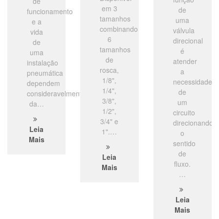
de
em 3
de
funcionamento
tamanhos
uma
e a
combinando
válvula
vida
6
direcional
de
tamanhos
é
uma
de
atender
instalação
rosca,
a
pneumática
1/8",
necessidade
dependem
1/4",
de
consideravelmente
3/8",
um
da…
1/2",
circuito
3/4" e
direcionando
Leia
1".…
o
Mais
sentido
de
Leia
fluxo.
Mais
…
Leia
Mais