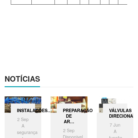
NOTÍCIAS
INSTALAÇÕES…
PREPARAÇÃO
VÁLVULAS
DE
DIRECIONAI
2
Sep
AR…
7
Jun
A
2
Sep
A
segurança
Disponivel
função