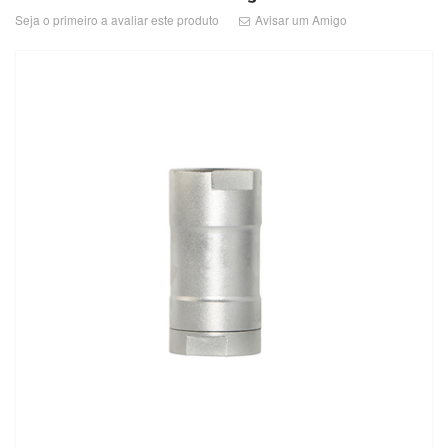
CILINDROS
Seja o primeiro a avaliar este produto
Avisar um Amigo
CONEXÕES
VÁLVULAS
TRATAMENTO
DE
AR
OUTLET
BLOG
CONTATO