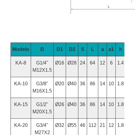
Modelo
D
D1
D2
S
L
a
a1
h
KA-8
G1/4"
Ø16
Ø28
24
64
12
6
1.4
M12X1.5
KA-10
G3/8"
Ø20
Ø40
36
86
14
10
1.8
M16X1.5
KA-15
G1/2"
Ø26
Ø40
36
86
14
10
1.8
M20X1.5
KA-20
G3/4"
Ø32
Ø55
46
112
21
12
1.8
M27X2