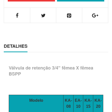
DETALHES
Válvula de retenção 3/4" fêmea X fêmea
BSPP
Modelo
KA-
EA-
KA-
KA-
08
10
15
20