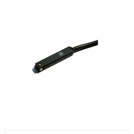
CILINDROS
CONEXÕES
VÁLVULAS
TRATAMENTO
DE
AR
OUTLET
BLOG
CONTATO